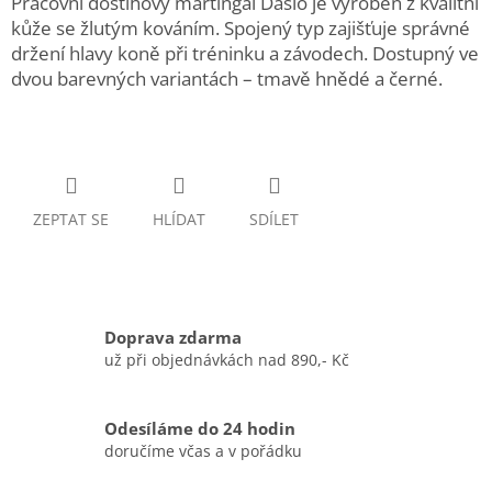
Pracovní dostihový martingal Daslö je vyroben z kvalitní
kůže se žlutým kováním. Spojený typ zajišťuje správné
držení hlavy koně při tréninku a závodech. Dostupný ve
dvou barevných variantách – tmavě hnědé a černé.
ZEPTAT SE
HLÍDAT
SDÍLET
Doprava zdarma
už při objednávkách nad 890,- Kč
Odesíláme do 24 hodin
doručíme včas a v pořádku