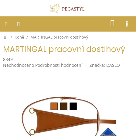
Přejít
na
obsah
NÁKUP
KOŠÍK
Domů
/
Koně
/
MARTINGAL pracovní dostihový
Dostihy
MARTINGAL pracovní dostihový
Jezdci
8349
Průměrné
Neohodnoceno
Podrobnosti hodnocení
Značka:
DASLÖ
Koně
hodnocení
produktu
je
Stáje
0,0
z
5
Letní
hvězdiček.
ochrana
proti
hmyzu
Blog