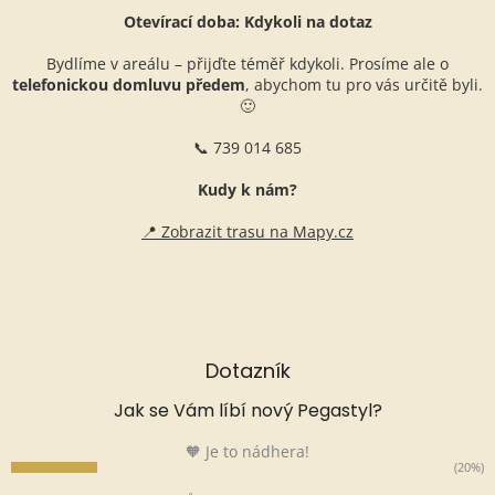
Otevírací doba: Kdykoli na dotaz
Bydlíme v areálu – přijďte téměř kdykoli. Prosíme ale o
telefonickou domluvu předem
, abychom tu pro vás určitě byli.
🙂
📞 739 014 685
Kudy k nám?
📍 Zobrazit trasu na Mapy.cz
Dotazník
Jak se Vám líbí nový Pegastyl?
🧡 Je to nádhera!
(20%)