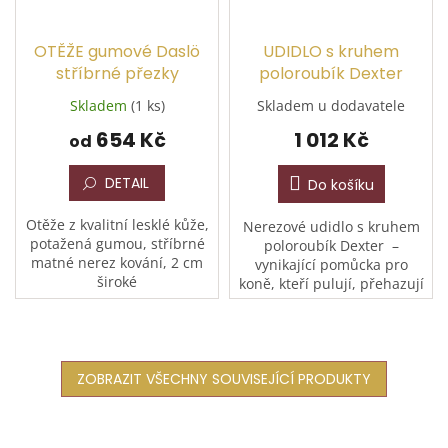
OTĚŽE gumové Daslö
UDIDLO s kruhem
stříbrné přezky
poloroubík Dexter
Skladem
(1 ks)
Skladem u dodavatele
654 Kč
1 012 Kč
od
DETAIL
Do košíku
Otěže z kvalitní lesklé kůže,
Nerezové udidlo s kruhem
potažená gumou, stříbrné
poloroubík Dexter –
matné nerez kování, 2 cm
vynikající pomůcka pro
široké
koně, kteří pulují, přehazují
jazyk nad udidlo, chytají
koutek nebo zatahují jazyk.
Poloroubík...
ZOBRAZIT VŠECHNY SOUVISEJÍCÍ PRODUKTY