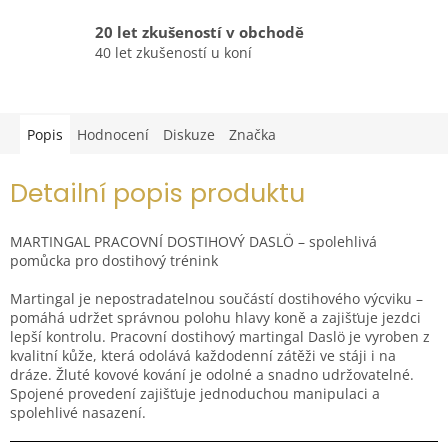
20 let zkušeností v obchodě
40 let zkušeností u koní
Popis
Hodnocení
Diskuze
Značka
Detailní popis produktu
MARTINGAL PRACOVNÍ DOSTIHOVÝ DASLÖ – spolehlivá
pomůcka pro dostihový trénink
Martingal je nepostradatelnou součástí dostihového výcviku –
pomáhá udržet správnou polohu hlavy koně a zajišťuje jezdci
lepší kontrolu. Pracovní dostihový martingal Daslö je vyroben z
kvalitní kůže, která odolává každodenní zátěži ve stáji i na
dráze. Žluté kovové kování je odolné a snadno udržovatelné.
Spojené provedení zajišťuje jednoduchou manipulaci a
spolehlivé nasazení.