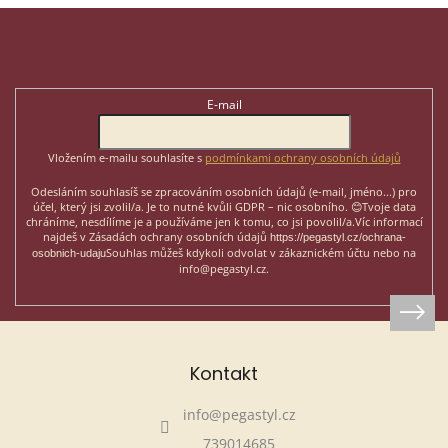
Z
á
p
Odebírat newsletter
a
t
E-mail
í
Vložením e-mailu souhlasíte s
podmínkami ochrany osobních údajů
Odesláním souhlasíš se zpracováním osobních údajů (e-mail, jméno...)
pro
účel, který jsi zvolil/a. Je to nutné kvůli GDPR – nic osobního. 😊
Tvoje data
chráníme, nesdílíme je a používáme jen k tomu, co jsi povolil/a.
Víc informací
najdeš v Zásadách ochrany osobních údajů
https://pegastyl.cz/ochrana-
Souhlas můžeš kdykoli odvolat v zákaznickém účtu nebo na
osobnich-udaju
info@pegastyl.cz.
Kontakt
info
@
pegastyl.cz
739014685