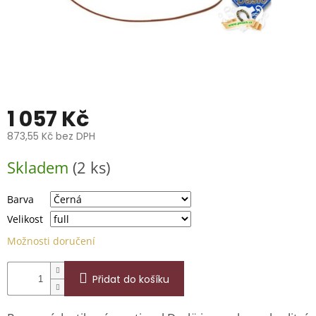
📞
739
014
685.
O
nás
Značky
1 057 Kč
873,55 Kč bez DPH
Přihlášení
Měrná
Skladem
(2 ks)
cena:
Barva
Velikost
Možnosti doručení
Přidat do košíku