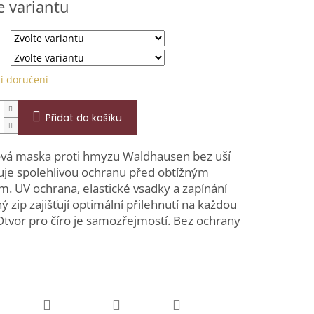
e variantu
hvězdiček.
i doručení
Přidat do košíku
vá maska proti hmyzu Waldhausen bez uší
uje spolehlivou ochranu před obtížným
. UV ochrana, elastické vsadky a zapínání
ý zip zajišťují optimální přilehnutí na každou
Otvor pro číro je samozřejmostí. Bez ochrany