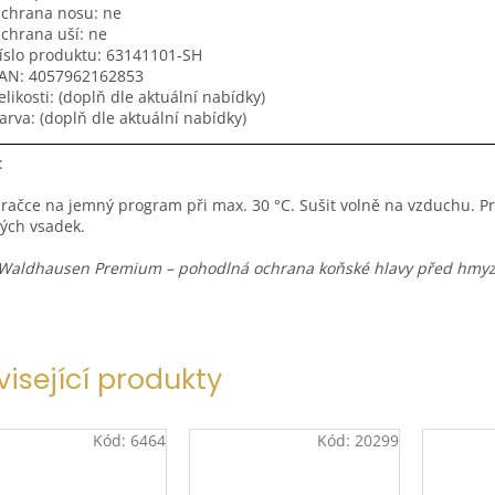
chrana nosu: ne
chrana uší: ne
íslo produktu: 63141101-SH
AN: 4057962162853
elikosti: (doplň dle aktuální nabídky)
arva: (doplň dle aktuální nabídky)
:
pračce na jemný program při max. 30 °C. Sušit volně na vzduchu. Pr
kých vsadek.
Waldhausen Premium – pohodlná ochrana koňské hlavy před hmyz
visející produkty
Kód:
6464
Kód:
20299