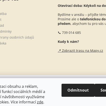
Otevírací doba: Kdykoli na do
atba
Bydlíme v areálu – přijďte tém
Prosíme ale o
telefonickou d
t
předem
, abychom tu pro vás ur
řád
odmínky
📞 739 014 685
hrany osobních údajů
Kudy k nám?
ávka
📍 Zobrazit trasu na Mapy.cz
Naše stáje + blogové články
zaci obsahu a reklam,
Odmítnout
So
 funkcí sociálních médií a
í návštěvnosti využíváme
kies. Více informací
zde
.