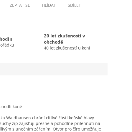
ZEPTAT SE
HLÍDAT
SDÍLET
20 let zkušeností v
 hodin
obchodě
pořádku
40 let zkušeností u koní
hodlí koně
ka Waldhausen chrání citlivé části koňské hlavy
uchý zip zajišťují přesné a pohodlné přilehnutí na
kodlivým slunečním zářením. Otvor pro číro umožňuje