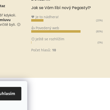
taz
Jak se Vám líbí nový Pegastyl?
ěř kdykoli.
🧡 Je to nádhera!
omluvu
(20%)
čitě byli. 🙂
👍 Povedený web
(80%)
🙂 Ještě se rozhlížím
(0%)
Počet hlasů:
10
uhlasím