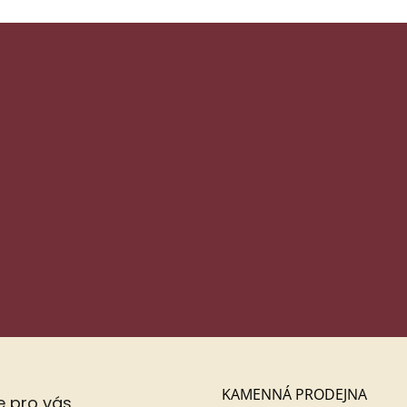
rými...
rychlé..
ých produktech na našem e-shopu.
E-mail
Vložením e-mailu souhlasíte s
podmínkami ochrany osobních údaj
l, jméno...)
pro účel, který jsi zvolil/a. Je to nutné kvůli GDPR – nic
h ochrany osobních údajů
https://pegastyl.cz/ochrana-osobnich-udaju
info@pegastyl.cz.
PŘIHLÁSIT SE
KAMENNÁ PRODEJNA
e pro vás