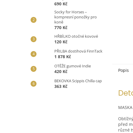
690 Kč
Socky for Horses –
kompresní ponožky pro
koně
770 Kč
HŘBÍLKO otočné kovové
120 Kč
PŘILBA dostihová FinnTack
1 878 Kč
OTĚŽE gumové Indie
Popis
420 Kč
BEKOVKA Scippis Chilla cap
363 Kč
Det
MASKA 
Obtížný
před mo
různé t