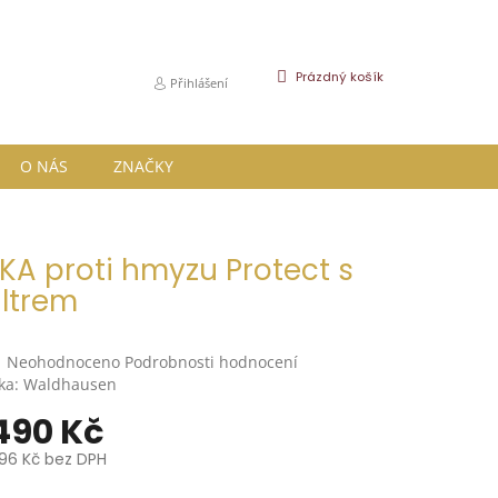
NÁKUPNÍ
Prázdný košík
Přihlášení
KOŠÍK
O NÁS
ZNAČKY
A proti hmyzu Protect s
iltrem
Průměrné
Neohodnoceno
Podrobnosti hodnocení
hodnocení
ka:
Waldhausen
produktu
490 Kč
je
0,0
96 Kč
bez DPH
z
5