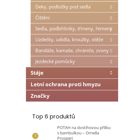
n
Deky, podložky pod sedla
e
l
Čištění
Sedla, podbřišníky, třmeny, řemeny
Uzdečky, udidla, kroužky, otěže
Bandáže, kamaše, chrániče, zvony
Jezdecké pomůcky
Stáje
Letní ochrana proti hmyzu
Značky
Top 6 produktů
POTAH na dostihovou přilbu
s bambulkou – Ornella
Prosperi