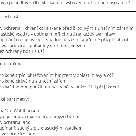
ný a pohodlný střih. Maska není vybavena ochranou nosu ani uší.
 vlastnosti:
V ochrana – chrání oči a tkáně před škodlivým slunečním zářením
lastické vsadky – optimální přilehnutí na každý tvar hlavy
apínání na suchý zip – snadné nasazení a přesné přizpůsobení
tvor pro číro – pohodlný střih bez omezení
ez ochrany nosu a uší
o je určena:
ro koně trpící obtěžováním hmyzem v oblasti hlavy a očí
ro koně citlivé na sluneční záření
ro každodenní použití na pastvině, v lonžovišti i při ježdění
cké parametry:
načka: Waldhausen
yp: prémiová maska proti hmyzu bez uší
V ochrana: ano
apínání: suchý zip s elastickými vsadkami
tvor pro číro: ano