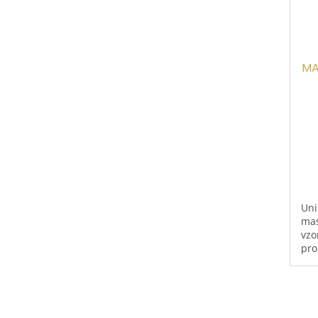
MA
Uni
mas
vzo
pro
obt
Vyr
tka
kte
chr