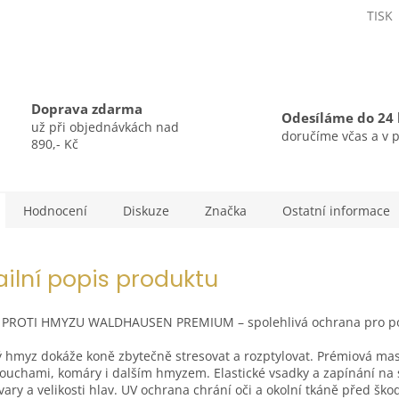
TISK
Doprava zdarma
Odesíláme do 24
už při objednávkách nad
doručíme včas a v 
890,- Kč
Hodnocení
Diskuze
Značka
Ostatní informace
ailní popis produktu
PROTI HMYZU WALDHAUSEN PREMIUM – spolehlivá ochrana pro po
 hmyz dokáže koně zbytečně stresovat a rozptylovat. Prémiová mas
uchami, komáry i dalším hmyzem. Elastické vsadky a zapínání na s
vary a velikosti hlav. UV ochrana chrání oči a okolní tkáně před š