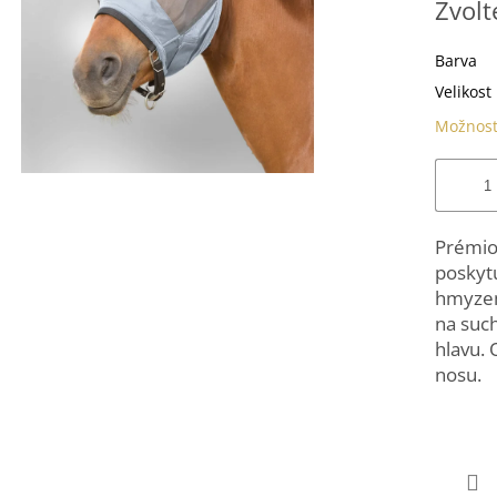
Zvolt
cena:
Barva
Velikost
Možnost
Prémio
poskyt
hmyzem
na such
hlavu. 
nosu.