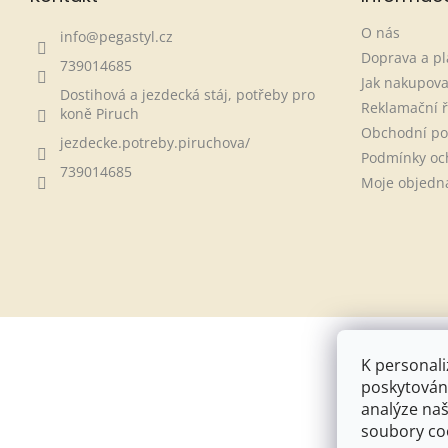
O nás
info
@
pegastyl.cz
Doprava a pl
739014685
Jak nakupova
Dostihová a jezdecká stáj, potřeby pro
Reklamační 
koně Piruch
Obchodní p
jezdecke.potreby.piruchova/
Podmínky oc
739014685
Moje objedn
K personali
poskytování
analýze naš
soubory coo