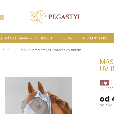
LETNÍ OCHRANA PROTI HMYZU
BLOG
📞 739 014 685.
ů
Koně
MASKA proti hmyzu Protect s UV filtrem
MASK
UV f
Tip
Znač
od
od
404,
Měrná