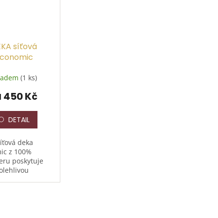
KA síťová
conomic
ladem
(1 ks)
450 Kč
d
DETAIL
íťová deka
ic z 100%
eru poskytuje
olehlivou
u před
jícím a bodavým
. Zapínání na
sky vepředu
je jednoduché a