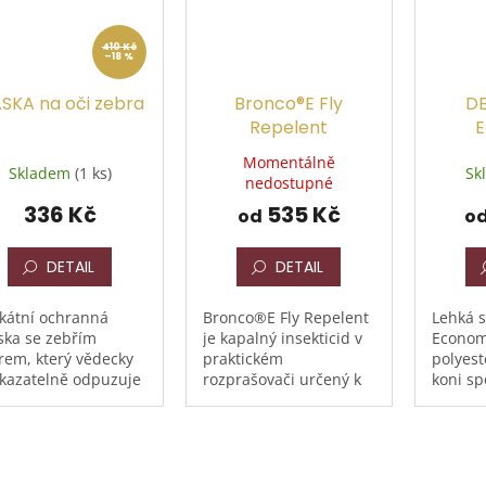
410 Kč
–18 %
SKA na oči zebra
Bronco®E Fly
DE
Repelent
E
Momentálně
Skladem
(1 ks)
Sk
nedostupné
336 Kč
535 Kč
od
o
DETAIL
DETAIL
kátní ochranná
Bronco®E Fly Repelent
Lehká s
ka se zebřím
je kapalný insekticid v
Econom
rem, který vědecky
praktickém
polyest
kazatelně odpuzuje
rozprašovači určený k
koni sp
ěžující hmyz.
přímému použití na
ochran
obena z jemně
koně. Účinně působí
obtěžu
ného materiálu,
proti mouchám
hmyzem
rý kromě hmyzu
domácím vyskytujícím
dva pá
ání koně i před
se v blízkosti koní a...
zajišťu