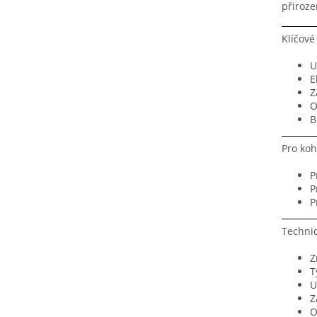
přiroze
Klíčové
U
E
Z
O
B
Pro koh
P
P
P
Techni
Z
T
U
Z
O