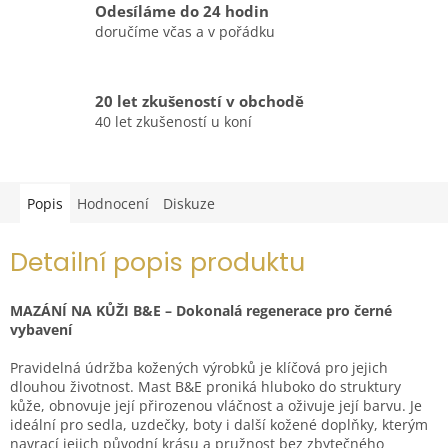
Odesíláme do 24 hodin
doručíme včas a v pořádku
20 let zkušeností v obchodě
40 let zkušeností u koní
Popis
Hodnocení
Diskuze
Detailní popis produktu
MAZÁNÍ NA KŮŽI B&E – Dokonalá regenerace pro černé
vybavení
Pravidelná údržba kožených výrobků je klíčová pro jejich
dlouhou životnost. Mast B&E proniká hluboko do struktury
kůže, obnovuje její přirozenou vláčnost a oživuje její barvu. Je
ideální pro sedla, uzdečky, boty i další kožené doplňky, kterým
navrací jejich původní krásu a pružnost bez zbytečného