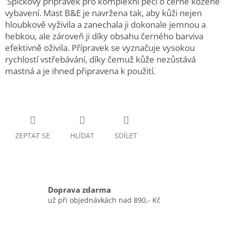
Špičkový přípravek pro komplexní péči o černé kožené
vybavení. Mast B&E je navržena tak, aby kůži nejen
hloubkově vyživila a zanechala ji dokonale jemnou a
hebkou, ale zároveň ji díky obsahu černého barviva
efektivně oživila. Přípravek se vyznačuje vysokou
rychlostí vstřebávání, díky čemuž kůže nezůstává
mastná a je ihned připravena k použití.
ZEPTAT SE
HLÍDAT
SDÍLET
Doprava zdarma
už při objednávkách nad 890,- Kč