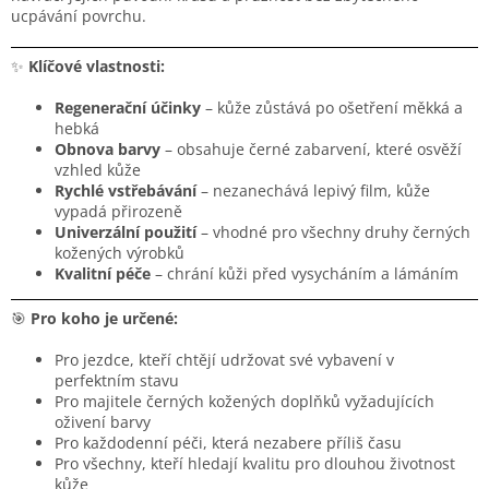
ucpávání povrchu.
✨
Klíčové vlastnosti:
Regenerační účinky
– kůže zůstává po ošetření měkká a
hebká
Obnova barvy
– obsahuje černé zabarvení, které osvěží
vzhled kůže
Rychlé vstřebávání
– nezanechává lepivý film, kůže
vypadá přirozeně
Univerzální použití
– vhodné pro všechny druhy černých
kožených výrobků
Kvalitní péče
– chrání kůži před vysycháním a lámáním
🎯
Pro koho je určené:
Pro jezdce, kteří chtějí udržovat své vybavení v
perfektním stavu
Pro majitele černých kožených doplňků vyžadujících
oživení barvy
Pro každodenní péči, která nezabere příliš času
Pro všechny, kteří hledají kvalitu pro dlouhou životnost
kůže