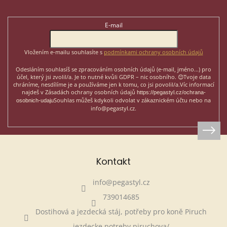
p
Odebírat newsletter
a
t
E-mail
í
Vložením e-mailu souhlasíte s
podmínkami ochrany osobních údajů
Odesláním souhlasíš se zpracováním osobních údajů (e-mail, jméno...)
pro
účel, který jsi zvolil/a. Je to nutné kvůli GDPR – nic osobního. 😊
Tvoje data
chráníme, nesdílíme je a používáme jen k tomu, co jsi povolil/a.
Víc informací
najdeš v Zásadách ochrany osobních údajů
https://pegastyl.cz/ochrana-
Souhlas můžeš kdykoli odvolat v zákaznickém účtu nebo na
osobnich-udaju
info@pegastyl.cz.
Kontakt
info
@
pegastyl.cz
739014685
Dostihová a jezdecká stáj, potřeby pro koně Piruch
jezdecke.potreby.piruchova/