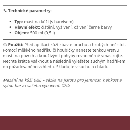
🔧
Technické parametry:
Typ:
mast na kůži (s barvivem)
Hlavní efekt:
čištění, vyživení, oživení černé barvy
Objem:
500 ml (0,5 l)
🧼
Použití:
Před aplikací kůži zbavte prachu a hrubých nečistot.
Pomocí měkkého hadříku či houbičky naneste tenkou vrstvu
masti na povrch a krouživými pohyby rovnoměrně vmasírujte.
Nechte krátce vsáknout a následně vyleštěte suchým hadříkem
do požadovaného vzhledu. Skladujte v suchu a chladu.
Mazání na kůži B&E – sázka na jistotu pro jemnost, hebkost a
sytou barvu vašeho vybavení. 😊🐴
Z
á