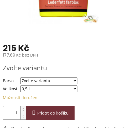
📞
739
014
685.
O
nás
Značky
215 Kč
177,69 Kč bez DPH
Přihlášení
Měrná
Zvolte variantu
cena:
Barva
Velikost
Možnosti doručení
Přidat do košíku