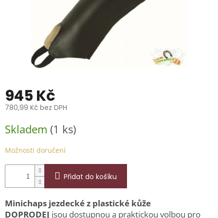
📞
739
014
685.
O
nás
Značky
945 Kč
Přihlášení
780,99 Kč bez DPH
Měrná
Skladem
(1 ks)
cena:
Možnosti doručení
Přidat do košíku
Minichaps jezdecké z plastické kůže
DOPRODEJ
jsou dostupnou a praktickou volbou pro