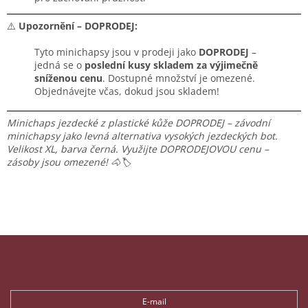
⚠️
Upozornění – DOPRODEJ:
Tyto minichapsy jsou v prodeji jako
DOPRODEJ
–
jedná se o
poslední kusy skladem za výjimečně
sníženou cenu
. Dostupné množství je omezené.
Objednávejte včas, dokud jsou skladem!
Minichaps jezdecké z plastické kůže DOPRODEJ – závodní
minichapsy jako levná alternativa vysokých jezdeckých bot.
Velikost XL, barva černá. Využijte DOPRODEJOVOU cenu –
zásoby jsou omezené! 🐴🏷️
Z
á
p
Odebírat newsletter
a
t
E-mail