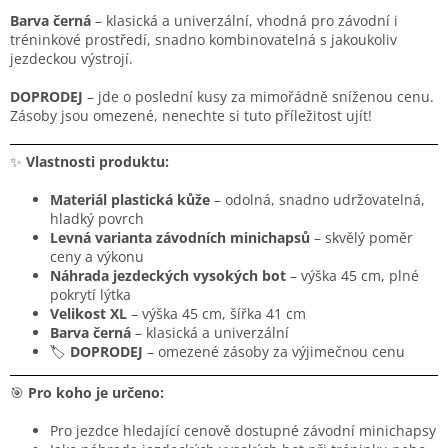
Barva černá
– klasická a univerzální, vhodná pro závodní i
tréninkové prostředí, snadno kombinovatelná s jakoukoliv
jezdeckou výstrojí.
DOPRODEJ
– jde o poslední kusy za mimořádně sníženou cenu.
Zásoby jsou omezené, nenechte si tuto příležitost ujít!
✨
Vlastnosti produktu:
Materiál plastická kůže
– odolná, snadno udržovatelná,
hladký povrch
Levná varianta závodních minichapsů
– skvělý poměr
ceny a výkonu
Náhrada jezdeckých vysokých bot
– výška 45 cm, plné
pokrytí lýtka
Velikost XL
– výška 45 cm, šířka 41 cm
Barva černá
– klasická a univerzální
🏷️
DOPRODEJ
– omezené zásoby za výjimečnou cenu
🎯
Pro koho je určeno:
Pro jezdce hledající cenově dostupné závodní minichapsy