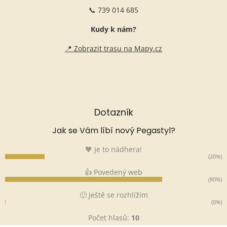
📞 739 014 685
Kudy k nám?
📍 Zobrazit trasu na Mapy.cz
Dotazník
Jak se Vám líbí nový Pegastyl?
🧡 Je to nádhera!
(20%)
👍 Povedený web
(80%)
🙂 Ještě se rozhlížím
(0%)
Počet hlasů:
10