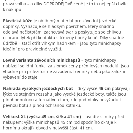
pravá volba – a díky DOPRODEJOVÉ ceně je to ta nejlepší chvíle
k nákupu!
Plastická kůže
je oblíbený materiál pro závodní jezdecké
doplňky. Vyznačuje se hladkým povrchem, který snadno
odolává nečistotám, zachovává tvar a poskytuje spolehlivou
ochranu lýtek při kontaktu s třmeny i boky koně. Díky snadné
údržbě – stačí otřít vlhkým hadříkem – jsou tyto minichapsy
ideální pro pravidelné využití.
Levná varianta závodních minichapsů
– tyto minichapsy
nabízejí solidní funkci za zlomek ceny prémiových modelů. Jsou
vhodné pro příležitostné závodění, tréninky nebo jako záložní
vybavení do stáje.
Náhrada vysokých jezdeckých bot
– díky výšce
45 cm
pokrývají
lýtko ve stejném rozsahu jako vysoké jezdecké boty, takže jsou
plnohodnotnou alternativou tam, kde podmínky nevyžadují
pevnou botu s plnou ochranou kotníku.
Velikost XL (výška 45 cm, šířka 41 cm)
– uveďte si míry před
nákupem: výška minichapsů 45 cm (od spodního okraje k
hornímu okraji), obvod v nejvyšší části 41 cm.