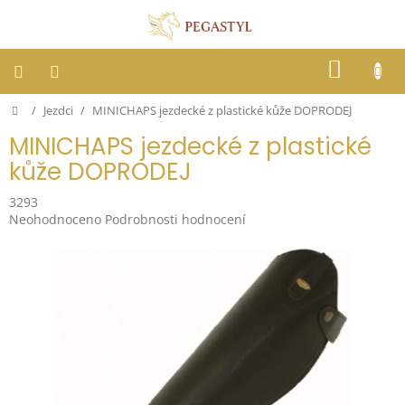
Přejít
na
obsah
NÁKUP
KOŠÍK
Domů
/
Jezdci
/
MINICHAPS jezdecké z plastické kůže DOPRODEJ
Dostihy
MINICHAPS jezdecké z plastické
Jezdci
kůže DOPRODEJ
3293
Koně
Průměrné
Neohodnoceno
Podrobnosti hodnocení
hodnocení
produktu
Stáje
je
0,0
z
Letní
ochrana
5
proti
hvězdiček.
hmyzu
Blog