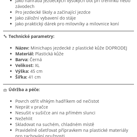
Jako náhrada jezdeckých vysokých bot při tréninku nebo
závodech
Pro jezdecké školy a začínající jezdce
Jako záložní vybavení do stáje
Jako praktický dárek pro milovníky a milovnice koní
🔧
Technické parametry:
Název:
Minichaps jezdecké z plastické kůže DOPRODEJ
Materiál:
Plastická kůže
Barva:
Černá
Velikost:
XL
Výška:
45 cm
Šířka:
41 cm
🧺
Údržba a péče:
Povrch otřít vlhkým hadříkem od nečistot
Neprát v pračce
Nesušit v sušičce ani na přímém slunci
Nežehlit
Skladovat na suchém, chladném místě
Pravidelně ošetřovat přípravkem na plastické materiály
pro zachování pružnosti