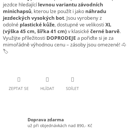
jezdce hledající
levnou variantu závodních
minichapsů
, kterou lze použít i jako
náhradu
jezdeckých vysokých bot
. Jsou vyrobeny z
odolné
plastické kůže
, dostupné ve velikosti
XL
(výška 45 cm, šířka 41 cm)
v klasické
černé barvě
.
Využijte příležitosti
DOPRODEJE
a pořiďte si je za
mimořádně výhodnou cenu – zásoby jsou omezené! 🐴
🏷️
ZEPTAT SE
HLÍDAT
SDÍLET
Doprava zdarma
už při objednávkách nad 890,- Kč