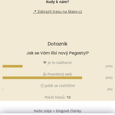
Kudy k nám?
📍 Zobrazit trasu na Mapy.cz
Dotazník
Jak se Vám líbí nový Pegastyl?
🧡 Je to nádhera!
(20%)
👍 Povedený web
(80%)
🙂 Ještě se rozhlížím
(0%)
Počet hlasů:
10
Naše stáje + blogové články