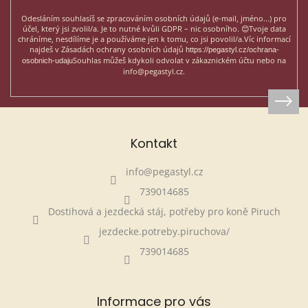
Odesláním souhlasíš se zpracováním osobních údajů (e-mail, jméno...)
pro
účel, který jsi zvolil/a. Je to nutné kvůli GDPR – nic osobního. 😊
Tvoje data
chráníme, nesdílíme je a používáme jen k tomu, co jsi povolil/a.
Víc informací
najdeš v Zásadách ochrany osobních údajů
https://pegastyl.cz/ochrana-
Souhlas můžeš kdykoli odvolat v zákaznickém účtu nebo na
osobnich-udaju
info@pegastyl.cz.
Kontakt
info
@
pegastyl.cz
739014685
Dostihová a jezdecká stáj, potřeby pro koně Piruch
jezdecke.potreby.piruchova/
739014685
Informace pro vás