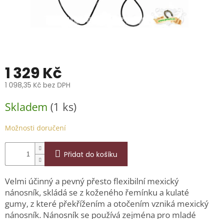
📞
739
014
685.
O
nás
1 329 Kč
Značky
1 098,35 Kč bez DPH
Měrná
Přihlášení
Skladem
(1 ks)
cena:
Možnosti doručení
Přidat do košíku
Velmi účinný a pevný přesto flexibilní mexický
nánosník, skládá se z koženého řemínku a kulaté
gumy, z které překřížením a otočením vzniká mexický
nánosník. Nánosník se používá zejména pro mladé