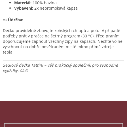
Materiál:
100% bavlna
Vybavení:
2x nepromokavá kapsa
🧼
Údržba:
Dečku pravidelně zbavujte koňských chlupů a potu. V případě
potřeby prát v pračce na šetrný program (30 °C). Před praním
doporučujeme zapnout všechny zipy na kapsách. Nechte volně
vyschnout na dobře odvětraném místě mimo přímé zdroje
tepla.
Sedlová dečka Tattini – váš praktický společník pro svobodné
vyjížďky. 😊🐴
Z
á
p
Odebírat newsletter
a