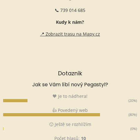
📞 739 014 685
Kudy k nám?
📍 Zobrazit trasu na Mapy.cz
Dotazník
Jak se Vám líbí nový Pegastyl?
🧡 Je to nádhera!
(20%)
👍 Povedený web
(80%)
🙂 Ještě se rozhlížím
(0%)
Počet hlasů:
10