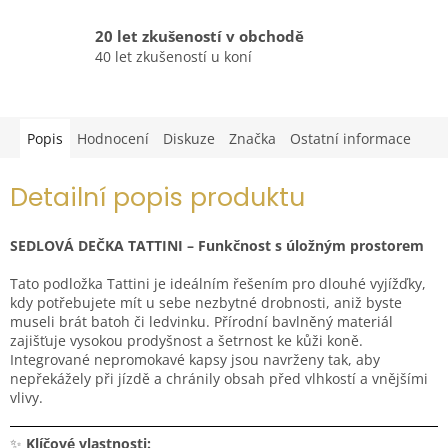
20 let zkušeností v obchodě
40 let zkušeností u koní
Popis
Hodnocení
Diskuze
Značka
Ostatní informace
Detailní popis produktu
SEDLOVÁ DEČKA TATTINI – Funkčnost s úložným prostorem
Tato podložka Tattini je ideálním řešením pro dlouhé vyjížďky,
kdy potřebujete mít u sebe nezbytné drobnosti, aniž byste
museli brát batoh či ledvinku. Přírodní bavlněný materiál
zajišťuje vysokou prodyšnost a šetrnost ke kůži koně.
Integrované nepromokavé kapsy jsou navrženy tak, aby
nepřekážely při jízdě a chránily obsah před vlhkostí a vnějšími
vlivy.
✨
Klíčové vlastnosti: