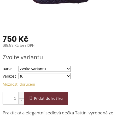
📞
739
014
685.
O
nás
750 Kč
Značky
619,83 Kč bez DPH
Měrná
Přihlášení
Zvolte variantu
cena:
Barva
Velikost
Možnosti doručení
Přidat do košíku
Praktická a elegantní sedlová dečka Tattini vyrobená ze