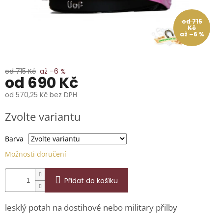
📞
739
014
od 715
685.
Kč
až –6 %
O
nás
od 715 Kč
až –6 %
Značky
od
690 Kč
od
570,25 Kč
bez DPH
Přihlášení
Měrná
Zvolte variantu
cena:
Barva
Možnosti doručení
Přidat do košíku
lesklý potah na dostihové nebo military přilby