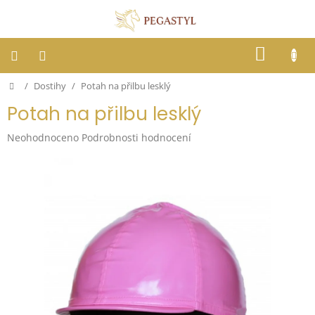
Přejít
na
obsah
NÁKUP
KOŠÍK
Domů
/
Dostihy
/
Potah na přilbu lesklý
Dostihy
Potah na přilbu lesklý
Jezdci
Průměrné
Neohodnoceno
Podrobnosti hodnocení
hodnocení
Koně
produktu
je
0,0
Stáje
z
5
hvězdiček.
Letní
ochrana
proti
hmyzu
Blog