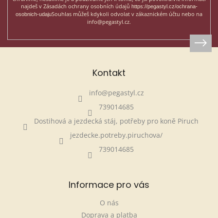
najdeš v Zásadách ochrany osobních údajů
https://pegastyl.cz/ochrana-
Souhlas můžeš kdykoli odvolat v zákaznickém účtu nebo na
osobnich-udaju
info@pegastyl.cz.
Kontakt
info
@
pegastyl.cz
739014685
Dostihová a jezdecká stáj, potřeby pro koně Piruch
jezdecke.potreby.piruchova/
739014685
Informace pro vás
O nás
Doprava a platba