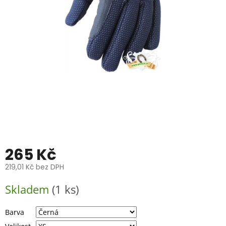
📞
739
014
685.
O
nás
Značky
Přihlášení
265 Kč
219,01 Kč bez DPH
Měrná
Skladem
(1 ks)
cena:
Barva