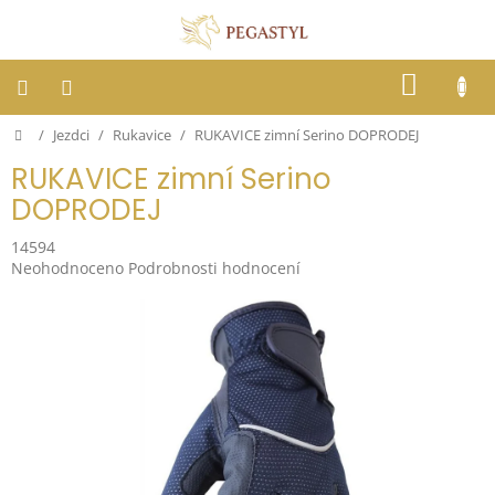
Přejít
na
obsah
NÁKUP
KOŠÍK
Domů
/
Jezdci
/
Rukavice
/
RUKAVICE zimní Serino DOPRODEJ
Dostihy
RUKAVICE zimní Serino
Jezdci
DOPRODEJ
14594
Koně
Průměrné
Neohodnoceno
Podrobnosti hodnocení
hodnocení
produktu
Stáje
je
0,0
z
Letní
ochrana
5
proti
hvězdiček.
hmyzu
Blog