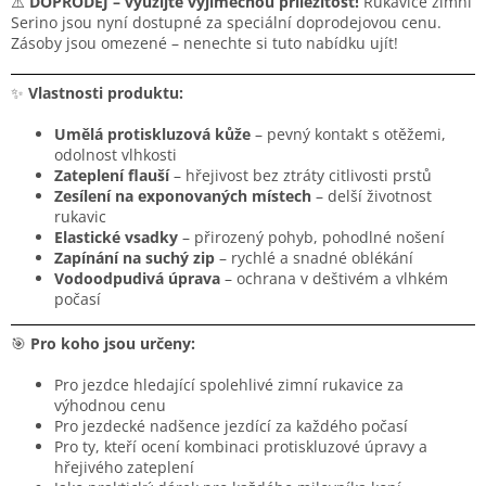
⚠️
DOPRODEJ – využijte výjimečnou příležitost!
Rukavice zimní
Serino jsou nyní dostupné za speciální doprodejovou cenu.
Zásoby jsou omezené – nenechte si tuto nabídku ujít!
✨
Vlastnosti produktu:
Umělá protiskluzová kůže
– pevný kontakt s otěžemi,
odolnost vlhkosti
Zateplení flauší
– hřejivost bez ztráty citlivosti prstů
Zesílení na exponovaných místech
– delší životnost
rukavic
Elastické vsadky
– přirozený pohyb, pohodlné nošení
Zapínání na suchý zip
– rychlé a snadné oblékání
Vodoodpudivá úprava
– ochrana v deštivém a vlhkém
počasí
🎯
Pro koho jsou určeny:
Pro jezdce hledající spolehlivé zimní rukavice za
výhodnou cenu
Pro jezdecké nadšence jezdící za každého počasí
Pro ty, kteří ocení kombinaci protiskluzové úpravy a
hřejivého zateplení