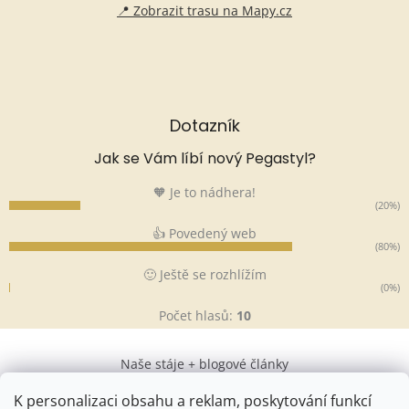
📍 Zobrazit trasu na Mapy.cz
Dotazník
Jak se Vám líbí nový Pegastyl?
🧡 Je to nádhera!
(20%)
👍 Povedený web
(80%)
🙂 Ještě se rozhlížím
(0%)
Počet hlasů:
10
Naše stáje + blogové články
K personalizaci obsahu a reklam, poskytování funkcí