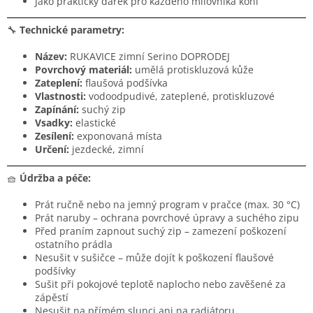
Jako praktický dárek pro každého milovníka koní
🔧
Technické parametry:
Název:
RUKAVICE zimní Serino DOPRODEJ
Povrchový materiál:
umělá protiskluzová kůže
Zateplení:
flaušová podšívka
Vlastnosti:
vodoodpudivé, zateplené, protiskluzové
Zapínání:
suchý zip
Vsadky:
elastické
Zesílení:
exponovaná místa
Určení:
jezdecké, zimní
🧺
Údržba a péče:
Prát ručně nebo na jemný program v pračce (max. 30 °C)
Prát naruby – ochrana povrchové úpravy a suchého zipu
Před praním zapnout suchý zip – zamezení poškození
ostatního prádla
Nesušit v sušičce – může dojít k poškození flaušové
podšívky
Sušit při pokojové teplotě naplocho nebo zavěšené za
zápěstí
Nesušit na přímém slunci ani na radiátoru