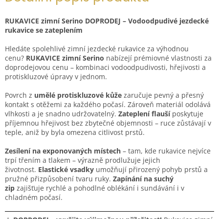
RUKAVICE zimní Serino DOPRODEJ – Vodoodpudivé jezdecké
rukavice se zateplením
Hledáte spolehlivé zimní jezdecké rukavice za výhodnou
cenu?
RUKAVICE zimní Serino
nabízejí prémiovné vlastnosti za
doprodejovou cenu – kombinaci vodoodpudivosti, hřejivosti a
protiskluzové úpravy v jednom.
Povrch z
umělé protiskluzové kůže
zaručuje pevný a přesný
kontakt s otěžemi za každého počasí. Zároveň materiál odolává
vlhkosti a je snadno udržovatelný.
Zateplení flauší
poskytuje
příjemnou hřejivost bez zbytečné objemnosti – ruce zůstávají v
teple, aniž by byla omezena citlivost prstů.
Zesílení na exponovaných místech
– tam, kde rukavice nejvíce
trpí třením a tlakem – výrazně prodlužuje jejich
životnost.
Elastické vsadky
umožňují přirozený pohyb prstů a
pružné přizpůsobení tvaru ruky.
Zapínání na suchý
zip
zajišťuje rychlé a pohodlné oblékání i sundávání i v
chladném počasí.