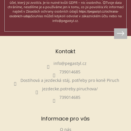
účel, který jsi zvolil/a. Je to nutné kvůli GDPR – nic osobního. 😊
Tvoje data
chráníme, nesdílíme je a používáme jen k tomu, co jsi povolil/a.
Víc informací
najdeš v Zásadách ochrany osobních údajů
https://pegastyl.cz/ochrana-
Souhlas můžeš kdykoli odvolat v zákaznickém účtu nebo na
osobnich-udaju
info@pegastyl.cz.
Kontakt
info
@
pegastyl.cz
739014685
Dostihová a jezdecká stáj, potřeby pro koně Piruch
jezdecke.potreby.piruchova/
739014685
Informace pro vás
O nás