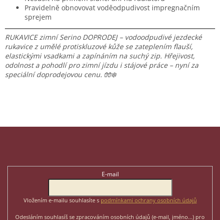
Pravidelně obnovovat voděodpudivost impregnačním
sprejem
RUKAVICE zimní Serino DOPRODEJ – vodoodpudivé jezdecké
rukavice z umělé protiskluzové kůže se zateplením flauší,
elastickými vsadkami a zapínáním na suchý zip. Hřejivost,
odolnost a pohodlí pro zimní jízdu i stájové práce – nyní za
speciální doprodejovou cenu. 🧤❄️
Z
á
p
Odebírat newsletter
a
t
E-mail
í
Vložením e-mailu souhlasíte s
podmínkami ochrany osobních údajů
Odesláním souhlasíš se zpracováním osobních údajů (e-mail, jméno...)
pro