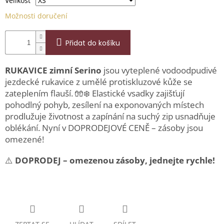
Velikost
Možnosti doručení
Přidat do košíku
RUKAVICE zimní Serino
jsou vyteplené vodoodpudivé
jezdecké rukavice z umělé protiskluzové kůže se
zateplením flauší. 🧤❄️ Elastické vsadky zajišťují
pohodlný pohyb, zesílení na exponovaných místech
prodlužuje životnost a zapínání na suchý zip usnadňuje
oblékání. Nyní v DOPRODEJOVÉ CENĚ – zásoby jsou
omezené!
⚠️
DOPRODEJ – omezenou zásoby, jednejte rychle!