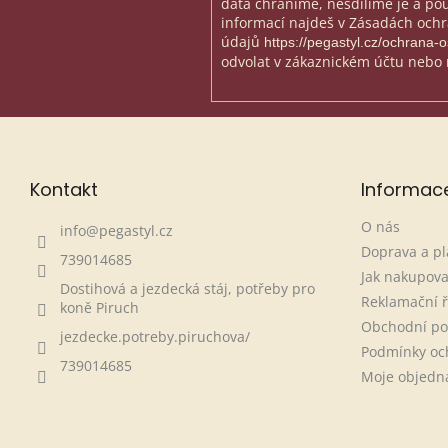
data chráníme, nesdílíme je a použ
informací najdeš v Zásadách och
údajů
https://pegastyl.cz/ochrana-
odvolat v zákaznickém účtu nebo 
Kontakt
Informac
O nás
info
@
pegastyl.cz
Doprava a pl
739014685
Jak nakupova
Dostihová a jezdecká stáj, potřeby pro
Reklamační 
koně Piruch
Obchodní p
jezdecke.potreby.piruchova/
Podmínky oc
739014685
Moje objedn