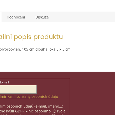
Hodnocení
Diskuze
ailní popis produktu
lypropylen, 105 cm dlouhá, oka 5 x 5 cm
E-mail
mínkami ochrany osobních údajů
ím osobních údajů (e-mail, jméno...)
nutné kvůli GDPR – nic osobního. 😊
Tvoje