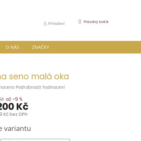
NÁKUPNÍ
Prázdný košík
Přihlášení
KOŠÍK
O NÁS
ZNAČKY
na seno malá oka
né
noceno
Podrobnosti hodnocení
ní
u
Kč
až –9 %
200 Kč
9 Kč
bez DPH
e variantu
k.