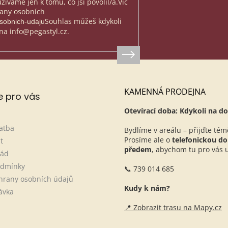
íváme jen k tomu, co jsi povolil/a.
Víc
rany osobních
Souhlas můžeš kdykoli
osobnich-udaju
na info@pegastyl.cz.
KAMENNÁ PRODEJNA
e pro vás
Otevírací doba: Kdykoli na do
atba
Bydlíme v areálu – přijďte tém
Prosíme ale o
telefonickou d
t
předem
, abychom tu pro vás ur
řád
odmínky
📞 739 014 685
hrany osobních údajů
Kudy k nám?
ávka
📍 Zobrazit trasu na Mapy.cz