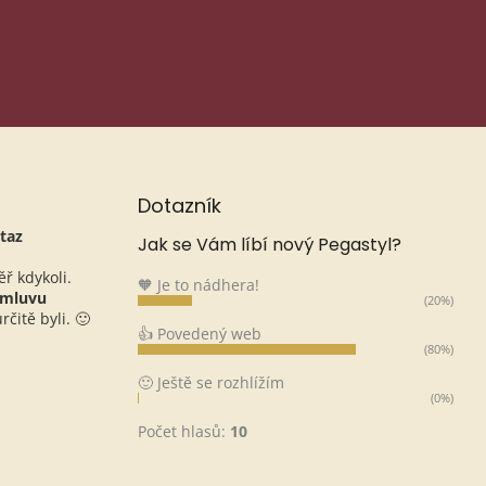
Dotazník
taz
Jak se Vám líbí nový Pegastyl?
ěř kdykoli.
🧡 Je to nádhera!
omluvu
(20%)
čitě byli. 🙂
👍 Povedený web
(80%)
🙂 Ještě se rozhlížím
(0%)
Počet hlasů:
10