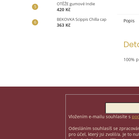
OTĚŽE gumové Indie
420 Kč
BEKOVKA Scippis Chilla cap
Popis
363 Kč
Det
100% po
Z
á
p
Odebírat newsletter
a
t
Vložením e-mailu souhlasíte s
pod
í
Odesláním souhlasíš se zpracován
pro účel, který jsi zvolil/a. Je to 