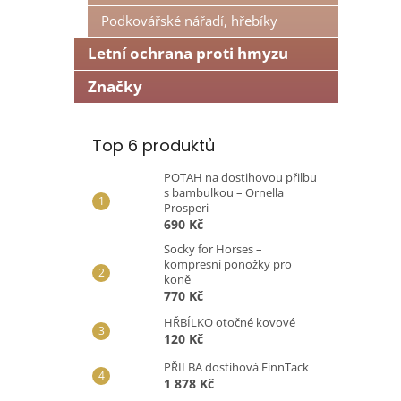
n
Podkovářské nářadí, hřebíky
e
l
Letní ochrana proti hmyzu
Značky
Top 6 produktů
POTAH na dostihovou přilbu
s bambulkou – Ornella
Prosperi
690 Kč
Socky for Horses –
kompresní ponožky pro
koně
770 Kč
HŘBÍLKO otočné kovové
120 Kč
PŘILBA dostihová FinnTack
1 878 Kč