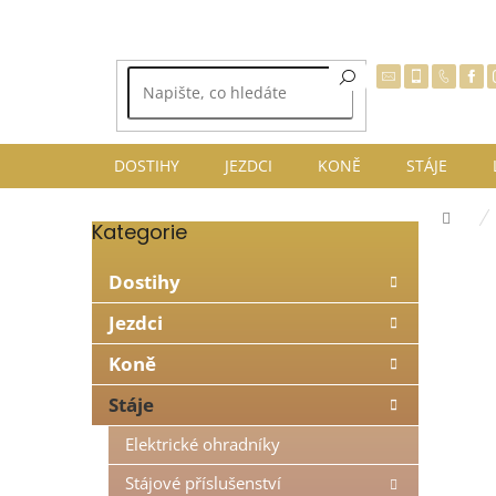
Přejít
na
obsah
DOSTIHY
JEZDCI
KONĚ
STÁJE
Dom
Kategorie
Přeskočit
P
kategorie
o
Dostihy
s
t
Jezdci
r
Koně
a
n
Stáje
n
í
Elektrické ohradníky
p
Stájové příslušenství
a