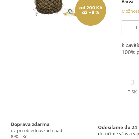
Barva
od 200 Kč
Možnost
až –9 %
k zavěš
100% p
TISK
Doprava zdarma
Odesíláme do 24
už při objednávkách nad
doručíme včas a v 
890,- Kč