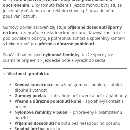
opotřebením
. Díky tomuto řešení si jezdci mohou být jisti, že
jejich boty zůstanou v perfektním stavu i při pravidelném
používání ostruh.
Gumový povlak zároveň zajišťuje
příjemné dosednutí šporny
na botu
a zabraňuje nežádoucímu posunu. Kovová konstrukce
pod povlakem poskytuje potřebnou tuhost a spolehlivý kontakt
s bokem koně pro
přesné a důrazné pobídnutí
.
Součástí balení jsou
nylonové řemínky
, takže šporny lze
okamžitě připevnit k jezdecké botě a vyrazit do sedla.
✨
Vlastnosti produktu:
Kovová konstrukce
potažená gumou – odolná, stabilní,
dlouhá životnost
Gumový povlak
– zabraňuje poškození a poškrábání boty
Přesné a důrazné pobídnutí koně
– spolehlivý kontakt s
bokem
Nylonové řemínky v balení
– připraveny k okamžitému
použití
Příjemné dosednutí
na botu bez nežádoucího posunu
Snadná údržba
povrchu