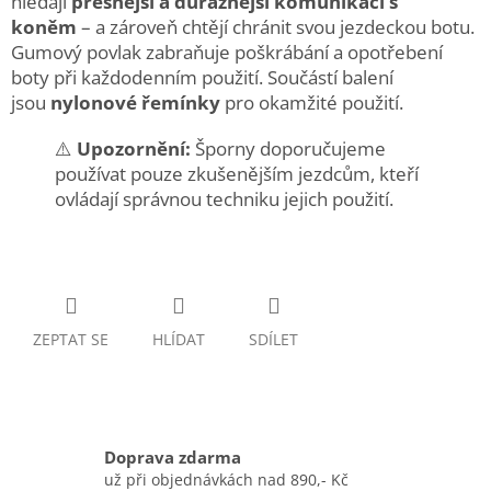
hledají
přesnější a důraznější komunikaci s
koněm
– a zároveň chtějí chránit svou jezdeckou botu.
Gumový povlak zabraňuje poškrábání a opotřebení
boty při každodenním použití. Součástí balení
jsou
nylonové řemínky
pro okamžité použití.
⚠️
Upozornění:
Šporny doporučujeme
používat pouze zkušenějším jezdcům, kteří
ovládají správnou techniku jejich použití.
ZEPTAT SE
HLÍDAT
SDÍLET
Doprava zdarma
už při objednávkách nad 890,- Kč