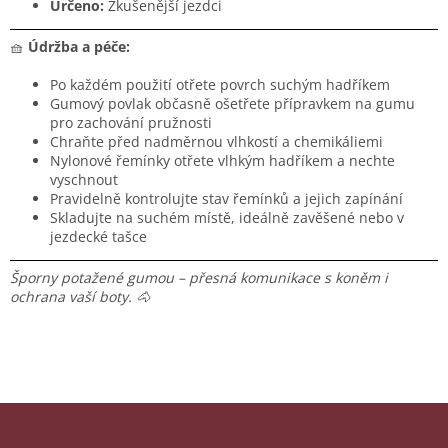
Určeno:
Zkušenější jezdci
🧺
Údržba a péče:
Po každém použití otřete povrch suchým hadříkem
Gumový povlak občasně ošetřete přípravkem na gumu
pro zachování pružnosti
Chraňte před nadměrnou vlhkostí a chemikáliemi
Nylonové řemínky otřete vlhkým hadříkem a nechte
vyschnout
Pravidelně kontrolujte stav řemínků a jejich zapínání
Skladujte na suchém místě, ideálně zavěšené nebo v
jezdecké tašce
Šporny potažené gumou – přesná komunikace s koněm i
ochrana vaší boty. 🐴
Z
á