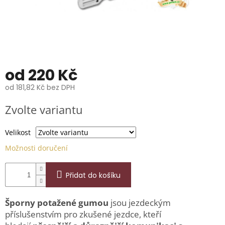
📞
739
014
685.
O
nás
od
220 Kč
Značky
od
181,82 Kč
bez DPH
Měrná
Přihlášení
Zvolte variantu
cena:
Velikost
Možnosti doručení
Přidat do košíku
Šporny potažené gumou
jsou jezdeckým
příslušenstvím pro zkušené jezdce, kteří