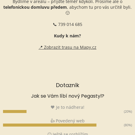
Bydlíme v areálu – přijďte téměř kdykoli. Prosíme ale o
telefonickou domluvu předem
, abychom tu pro vás určitě byli.
🙂
📞 739 014 685
Kudy k nám?
📍 Zobrazit trasu na Mapy.cz
Dotazník
Jak se Vám líbí nový Pegastyl?
🧡 Je to nádhera!
(20%)
👍 Povedený web
(80%)
🙂 Ještě se rozhlížím