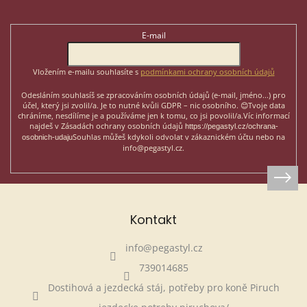
p
Odebírat newsletter
a
t
E-mail
í
Vložením e-mailu souhlasíte s
podmínkami ochrany osobních údajů
Odesláním souhlasíš se zpracováním osobních údajů (e-mail, jméno...)
pro
účel, který jsi zvolil/a. Je to nutné kvůli GDPR – nic osobního. 😊
Tvoje data
chráníme, nesdílíme je a používáme jen k tomu, co jsi povolil/a.
Víc informací
najdeš v Zásadách ochrany osobních údajů
https://pegastyl.cz/ochrana-
Souhlas můžeš kdykoli odvolat v zákaznickém účtu nebo na
osobnich-udaju
info@pegastyl.cz.
Kontakt
info
@
pegastyl.cz
739014685
Dostihová a jezdecká stáj, potřeby pro koně Piruch