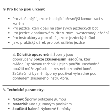
🎯
Pro koho jsou určeny:
Pro zkušenější jezdce hledající přesnější komunikaci s
koněm
Pro jezdce, kteří dbají na stav svých jezdeckých bot
Pro jezdce v parkurovém, drezurním i westernový ježdění
Pro instruktory a pokročilé jezdce jezdeckých škol
Jako praktický dárek pro pokročilého jezdce
⚠️
Důležité upozornění:
Šporny jsou
doporučeny
pouze zkušenějším jezdcům
, kteří
ovládají správnou techniku jejich použití. Nevhodné
použití může způsobit stres nebo zranění koně.
Začátečníci by měli šporny používat výhradně pod
dohledem zkušeného instruktora.
🔧
Technické parametry:
Název:
Šporny potažené gumou
Materiál:
Kov s gumovým povlakem
Součástí balení:
Nylonové řemínky