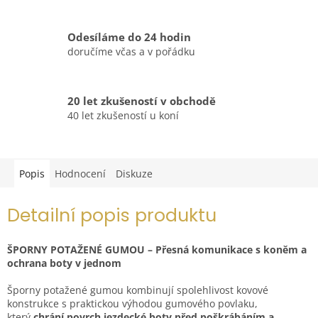
Odesíláme do 24 hodin
doručíme včas a v pořádku
20 let zkušeností v obchodě
40 let zkušeností u koní
Popis
Hodnocení
Diskuze
Detailní popis produktu
ŠPORNY POTAŽENÉ GUMOU – Přesná komunikace s koněm a
ochrana boty v jednom
Šporny potažené gumou kombinují spolehlivost kovové
konstrukce s praktickou výhodou gumového povlaku,
který
chrání povrch jezdecké boty před poškrábáním a