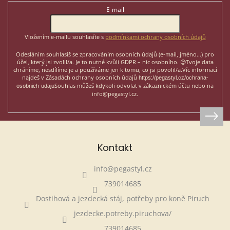
t
E-mail
í
Vložením e-mailu souhlasíte s
podmínkami ochrany osobních údajů
Odesláním souhlasíš se zpracováním osobních údajů (e-mail, jméno...)
pro
účel, který jsi zvolil/a. Je to nutné kvůli GDPR – nic osobního. 😊
Tvoje data
chráníme, nesdílíme je a používáme jen k tomu, co jsi povolil/a.
Víc informací
najdeš v Zásadách ochrany osobních údajů
https://pegastyl.cz/ochrana-
Souhlas můžeš kdykoli odvolat v zákaznickém účtu nebo na
osobnich-udaju
info@pegastyl.cz.
Kontakt
info
@
pegastyl.cz
739014685
Dostihová a jezdecká stáj, potřeby pro koně Piruch
jezdecke.potreby.piruchova/
739014685