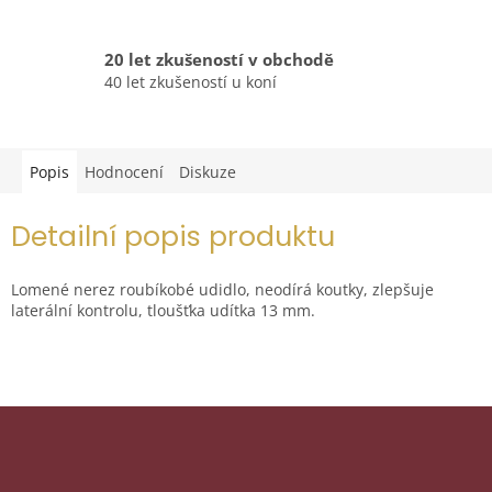
20 let zkušeností v obchodě
40 let zkušeností u koní
Popis
Hodnocení
Diskuze
Detailní popis produktu
Lomené nerez roubíkobé udidlo, neodírá koutky, zlepšuje
laterální kontrolu, tloušťka udítka 13 mm.
Z
á
p
Odebírat newsletter
a