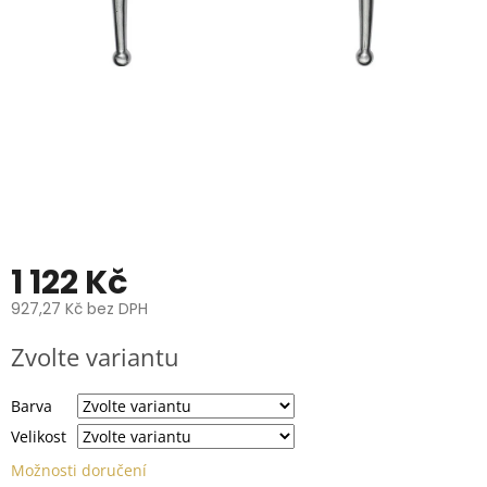
📞
739
014
685.
O
nás
Značky
Přihlášení
1 122 Kč
927,27 Kč bez DPH
Měrná
Zvolte variantu
cena:
Barva
Velikost
Možnosti doručení