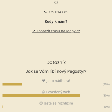
🙂
📞 739 014 685
Kudy k nám?
📍 Zobrazit trasu na Mapy.cz
Dotazník
Jak se Vám líbí nový Pegastyl?
🧡 Je to nádhera!
(20%)
👍 Povedený web
(80%)
🙂 Ještě se rozhlížím
(0%)