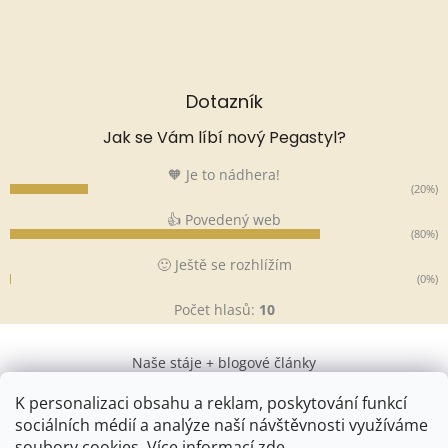
Dotazník
Jak se Vám líbí nový Pegastyl?
🧡 Je to nádhera!
(20%)
👍 Povedený web
(80%)
🙂 Ještě se rozhlížím
(0%)
Počet hlasů:
10
Naše stáje + blogové články
K personalizaci obsahu a reklam, poskytování funkcí
sociálních médií a analýze naší návštěvnosti využíváme
soubory cookies. Více informací
zde
.