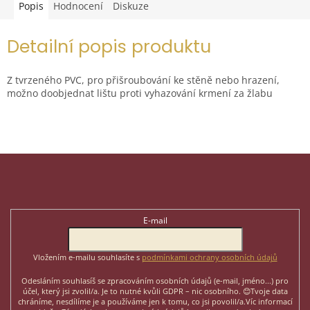
Popis
Hodnocení
Diskuze
Detailní popis produktu
Z tvrzeného PVC, pro přišroubování ke stěně nebo hrazení,
možno doobjednat lištu proti vyhazování krmení za žlabu
Z
á
p
Odebírat newsletter
a
t
E-mail
í
Vložením e-mailu souhlasíte s
podmínkami ochrany osobních údajů
Odesláním souhlasíš se zpracováním osobních údajů (e-mail, jméno...)
pro
účel, který jsi zvolil/a. Je to nutné kvůli GDPR – nic osobního. 😊
Tvoje data
chráníme, nesdílíme je a používáme jen k tomu, co jsi povolil/a.
Víc informací