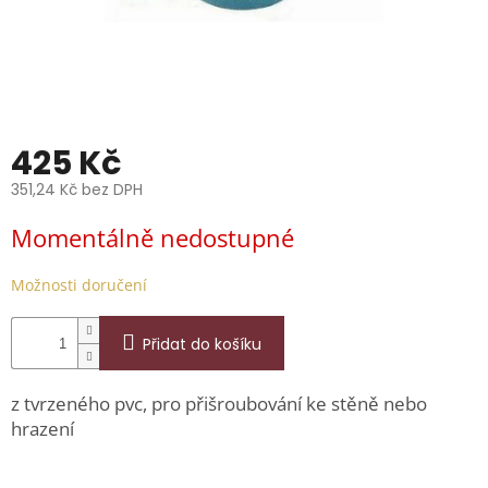
📞
739
014
685.
O
nás
425 Kč
Značky
351,24 Kč bez DPH
Měrná
Přihlášení
Momentálně nedostupné
cena:
Možnosti doručení
Přidat do košíku
z tvrzeného pvc, pro přišroubování ke stěně nebo
hrazení