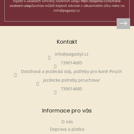
najdeš v Zásadách ochrany osobních údajů
https://pegastyl.cz/ochrana-
Souhlas můžeš kdykoli odvolat v zákaznickém účtu nebo na
osobnich-udaju
info@pegastyl.cz.
Kontakt
info
@
pegastyl.cz
739014685
Dostihová a jezdecká stáj, potřeby pro koně Piruch
jezdecke.potreby.piruchova/
739014685
Informace pro vás
O nás
Doprava a platba